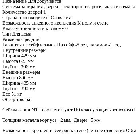
Назначение
Для документов
Система запирания дверей
Трехсторонняя ригельная система з
Количество дверей
1
Страна производитель
Словакия
Возможность анкерного крепления
К полу и стене
Класс устойчивости к взлому
0
Тип
Для дома
Размеры
Средний
Гарантия на сейф и замок
На сейф -5 лет, на замок -1 год
Внутренние размеры
Ширина
429 мм
Высота
623 мм
Глубина
306 мм
Внешние размеры
Высота
800 мм
Ширина
435 мм
Глубина
390 мм
Вес
51 кг
Обзор товара
Сейфы серии NTL соответствуют Н0 классу защиты от взлома 
Толщина металла корпуса - 2 мм., Двери - 5 мм.
Возможность крепления сейфов к стене (четыре отверстия Ø 6мм