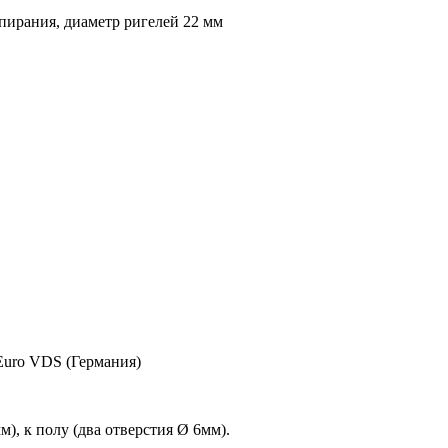
апирания, диаметр ригелей 22 мм
Euro VDS (Германия)
), к полу (два отверстия Ø 6мм).