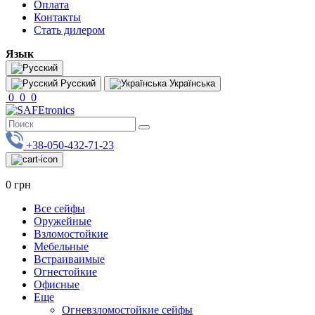
Оплата
Контакты
Стать дилером
Язык
Русский
Українська
0
0
0
+38-050-432-71-23
0 грн
Все сейфы
Оружейные
Взломостойкие
Мебельные
Встраиваимые
Огнестойкие
Офисные
Еще
Огневзломостойкие сейфы