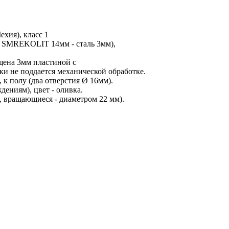
ехия), класс 1
ь SMREKOLIT 14мм - сталь 3мм),
щена 3мм пластиной с
ки не поддается механической обработке.
 к полу (два отверстия Ø 16мм).
ениям), цвет - оливка.
я, вращающиеся - диаметром 22 мм).