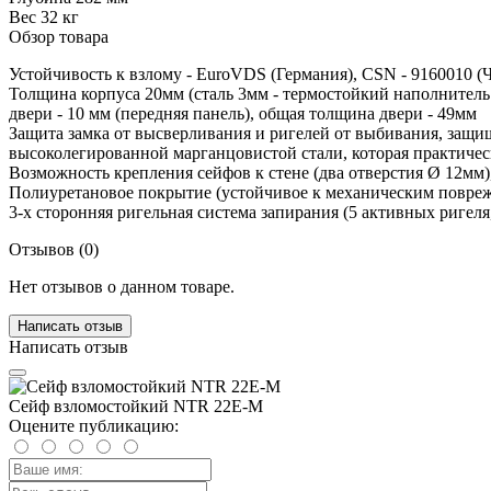
Вес
32 кг
Обзор товара
Устойчивость к взлому - EuroVDS (Германия), CSN - 9160010 (Ч
Толщина корпуса 20мм (сталь 3мм - термостойкий наполнител
двери - 10 мм (передняя панель), общая толщина двери - 49мм
Защита замка от высверливания и ригелей от выбивания, защи
высоколегированной марганцовистой стали, которая практичес
Возможность крепления сейфов к стене (два отверстия Ø 12мм),
Полиуретановое покрытие (устойчивое к механическим поврежд
3-х сторонняя ригельная система запирания (5 активных ригел
Отзывов (0)
Нет отзывов о данном товаре.
Написать отзыв
Написать отзыв
Сейф взломостойкий NTR 22Е-М
Оцените публикацию: