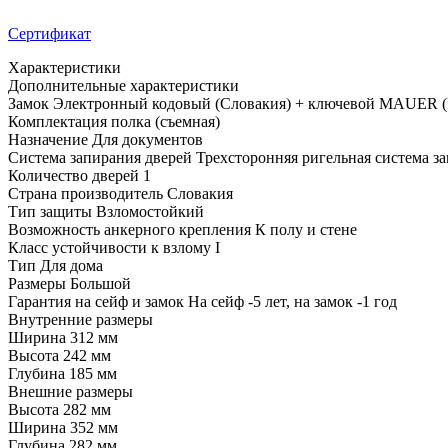
Сертификат
Характеристики
Дополнительные характеристики
Замок
Электронный кодовый (Словакия) + ключевой MAUER (
Комплектация
полка (съемная)
Назначение
Для документов
Система запирания дверей
Трехсторонняя ригельная система з
Количество дверей
1
Страна производитель
Словакия
Тип защиты
Взломостойкий
Возможность анкерного крепления
К полу и стене
Класс устойчивости к взлому
I
Тип
Для дома
Размеры
Большой
Гарантия на сейф и замок
На сейф -5 лет, на замок -1 год
Внутренние размеры
Ширина
312 мм
Высота
242 мм
Глубина
185 мм
Внешние размеры
Высота
282 мм
Ширина
352 мм
Глубина
282 мм