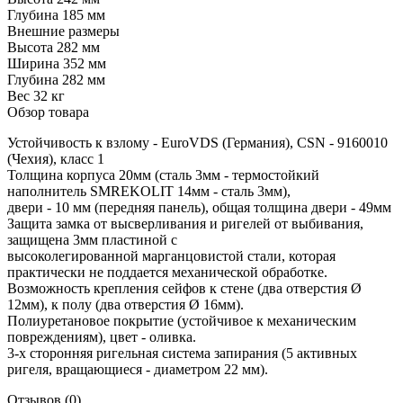
Глубина
185 мм
Внешние размеры
Высота
282 мм
Ширина
352 мм
Глубина
282 мм
Вес
32 кг
Обзор товара
Устойчивость к взлому - EuroVDS (Германия), CSN - 9160010
(Чехия), класс 1
Толщина корпуса 20мм (сталь 3мм - термостойкий
наполнитель SMREKOLIT 14мм - сталь 3мм),
двери - 10 мм (передняя панель), общая толщина двери - 49мм
Защита замка от высверливания и ригелей от выбивания,
защищена 3мм пластиной с
высоколегированной марганцовистой стали, которая
практически не поддается механической обработке.
Возможность крепления сейфов к стене (два отверстия Ø
12мм), к полу (два отверстия Ø 16мм).
Полиуретановое покрытие (устойчивое к механическим
повреждениям), цвет - оливка.
3-х сторонняя ригельная система запирания (5 активных
ригеля, вращающиеся - диаметром 22 мм).
Отзывов (0)