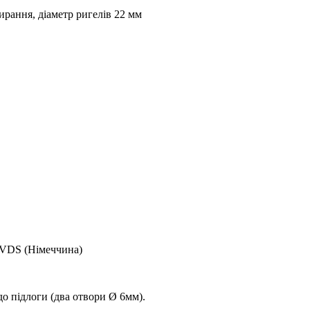
рання, діаметр ригелів 22 мм
o VDS (Німеччина)
до підлоги (два отвори Ø 6мм).