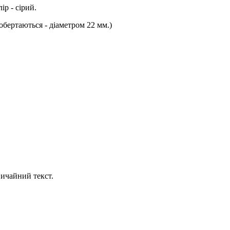
ір - сірий.
обертаються - діаметром 22 мм.)
ичайний текст.