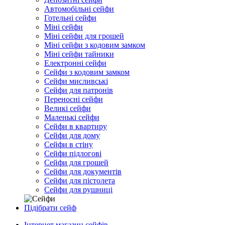
Автомобільні сейфи
Готельні сейфи
Міні сейфи
Міні сейфи для грошей
Міні сейфи з кодовим замком
Міні сейфи тайники
Електронні сейфи
Сейфи з кодовим замком
Сейфи мисливські
Сейфи для патронів
Переносні сейфи
Великі сейфи
Маленькі сейфи
Сейфи в квартиру
Сейфи для дому
Сейфи в стіну
Сейфи підлогові
Сейфи для грошей
Сейфи для документів
Сейфи для пістолета
Сейфи для рушниці
Підібрати сейф
Інтернет магазин сейфів