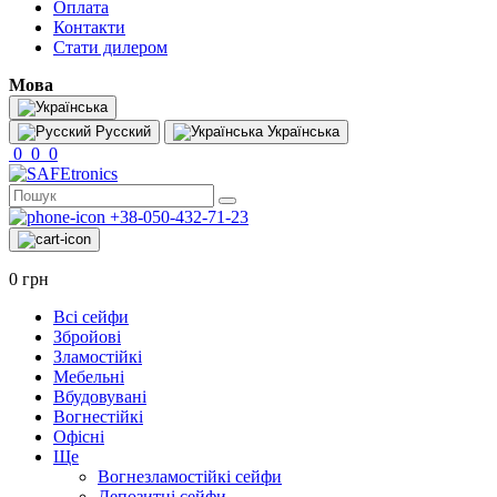
Оплата
Контакти
Стати дилером
Мова
Русский
Українська
0
0
0
+38-050-432-71-23
0 грн
Всі сейфи
Збройові
Зламостійкі
Мебельні
Bбудовувані
Вогнестійкі
Офісні
Ще
Вогнезламостійкі сейфи
Депозитні сейфи