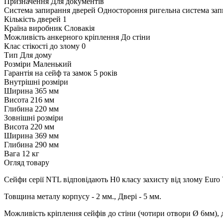
Призначення
Для документів
Система запирання дверей
Одностороння ригельна система запи
Кількість дверей
1
Країна виробник
Словакія
Можливість анкерного кріплення
До стіни
Клас стікості до злому
0
Тип
Для дому
Розміри
Маленький
Гарантія на сейф та замок
5 років
Внутрішні розміри
Ширина
365 мм
Висота
216 мм
Глибина
220 мм
Зовнішні розміри
Висота
220 мм
Ширина
369 мм
Глибина
290 мм
Вага
12 кг
Огляд товару
Сейфи серії NTL відповідають Н0 класу захисту від злому Eur
Товщина металу корпусу - 2 мм., Двері - 5 мм.
Можливість кріплення сейфів до стіни (чотири отвори Ø 6мм), 