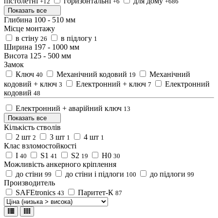
пістолетні
горизонтальні
для дому
+12
+6
+686
Показать все
Глибина
100
-
510
мм
Місце монтажу
в стіну
в підлогу
26
1
Ширина
197
-
1000
мм
Висота
125
-
500
мм
Замок
Ключ
Механічний кодовий
Механічний
40
19
кодовий + ключ
Електронний + ключ
Електронний
3
7
кодовий
48
Електронний + аварійний ключ
13
Показать все
Кількість стволів
2 шт
3 шт
4 шт
2
1
1
Клас взломостойкості
I
S1
S2
H0
40
41
19
30
Можливість анкерного кріплення
до стіни
до стіни і підлоги
до підлоги
99
100
99
Производитель
SAFEtronics
Паритет-К
43
87