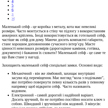
4
5
6
>
>|
Маленький сейф - це коробка з металу, кота має невеликі
розміри. Часто монтується в стіну чи підлогу з використанням
анкерних кріплень. Іноді використовується як готельний сейф,
частіше як сейф для дому. Маючи досить компактні габарити,
стане хорошим доповненням сучасного інтер’єру. Маєте
цінності невеликих розмірів (дорогоцінне каміння, готівка,
документи) і бажання їх сховати? Маленький сейф - це саме те
що Вам стане у нагоді.
Захищають маленький сейф спеціальні замки. Основні види:
Механічний - він же лімбовий, захищає внутрішні
засуви від переміщення. Має вигляд “кола з поділками”,
яке потрібно повернути певну кількість разів у певному
напрямку щоб відкрити сейф. Часто називають
кодовим.
Електронний - самий дорогий і надійний варіант.
Досить зручний, бо не потрібно постійно носити ключ з
собою. Швидший і зручніший ніж кодовий. З мінусів: