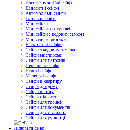
Вогнезламостійкі сейфи
Депозитні сейфи
Автомобільні сейфи
Готельні сейфи
Міні сейфи
Міні сейфи для грошей
Міні сейфи з кодовим замком
Міні сейфи тайники
Електронні сейфи
Сейфи з кодовим замком
Сейфи мисливські
Сейфи для патронів
Переносні сейфи
Великі сейфи
Маленькі сейфи
Сейфи в квартиру
Сейфи для дому
Сейфи в стіну
Сейфи підлогові
Сейфи для грошей
Сейфи для документів
Сейфи для пістолета
Сейфи для рушниці
Підібрати сейф