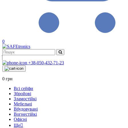
0
+38-050-432-71-23
0 грн
Всі сейфи
Збройові
Зламостійкі
Мебельні
Bбудовувані
Вогнестійкі
Офісні
Ще