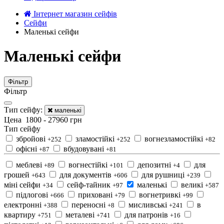
Інтернет магазин сейфів
Сейфи
Маленькі сейфи
Маленькі сейфи
Фільтр
Фільтр
Тип сейфу:
маленькі
Цена
1800
-
27960
грн
Тип сейфу
збройові
зламостійкі
вогнезламостійкі
+252
+252
+82
офісні
вбудовувані
+87
+81
меблеві
вогнестійкі
депозитні
для
+89
+101
+4
грошей
для документів
для рушниці
+643
+606
+239
міні сейфи
сейф-тайник
маленькі
великі
+34
+97
+587
підлогові
приховані
вогнетривкі
+666
+79
+99
електронні
переносні
мисливські
в
+388
+8
+241
квартиру
металеві
для патронів
+751
+741
+16