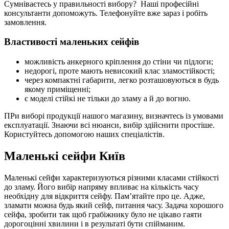
Сумніваєтесь у правильності вибору? Наші професійні
консультанти допоможуть. Телефонуйте вже зараз і робіть
замовлення.
Властивості маленьких сейфів
можливість анкерного кріплення до стіни чи підлоги;
недорогі, проте мають невисокий клас зламостійкості;
через компактні габарити, легко розташовуються в будь
якому приміщенні;
є моделі стійкі не тільки до зламу а й до вогню.
ПРи виборі продукції нашого магазину, визначтесь із умовами
експлуатації. Знаючи всі нюанси, вибір здійснити простіше.
Користуйтесь допомогою наших спеціалістів.
Маленькі сейфи Київ
Маленькі сейфи характеризуються різними класами стійкості
до зламу. Його вибір напряму впливає на кількість часу
необхідну для відкриття сейфу. Пам’ятайте про це. Адже,
зламати можна будь який сейф, питання часу. Задача хорошого
сейфа, зробити так щоб грабіжнику було не цікаво гаяти
дорогоцінні хвилини і в результаті бути спійманим.