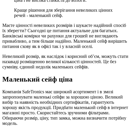
ціна і не висока стійкість до вологи.
Краще рішення для зберігання невеликих цінних
речей - маленький сейф.
Маєте цінності невеликих розмірів і шукаєте надійний спосіб
їх зберегти? Сьогодні це питання актуальне для багатьох.
Банківські комірки чи рахунки для грошей не виглядають
привабливо, а тим більше надійно. Маленький сейф вирішить
питання схову як в офісі так і у власній оселі.
Невеликий розмір, як наслідок і корисний об’єм, можуть стати
назаваді розміщенню великої кількості цінностей. Це без
сумніву, єдиний недолік маленьких сейфів.
Маленький сейф ціна
Компанія SafeTronics має широкий асортимент і в змозі
запропонувати маленькі сейфи за хорошою ціною. Великий
вибір та наявність необхідних сертифікатів, гарантують
хорошу якість продукції. Придбати маленький сейф в інтернет
магазині просто. Скористайтесь зручними фільтрами.
Обираючи розмір, ціну, тип замка, можна визначити потрібну
модель.