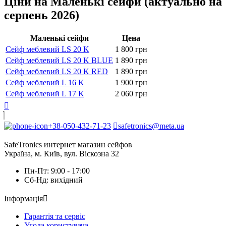
Ціни на Маленькі сейфи (актуально на
серпень 2026)
Маленькі сейфи
Цена
Сейф меблевий LS 20 K
1 800 грн
Сейф меблевий LS 20 K BLUE
1 890 грн
Сейф меблевий LS 20 K RED
1 890 грн
Сейф меблевий L 16 K
1 900 грн
Сейф меблевий L 17 K
2 060 грн
+38-050-432-71-23
safetronics@meta.ua
SafeTronics интернет магазин сейфов
Україна, м. Київ, вул. Віскозна 32
Пн-Пт: 9:00 - 17:00
Сб-Нд: вихідний
Інформація
Гарантія та сервіс
Угода користувача